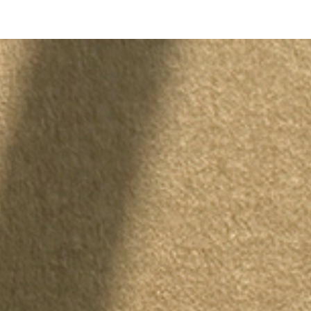
 / 
SML