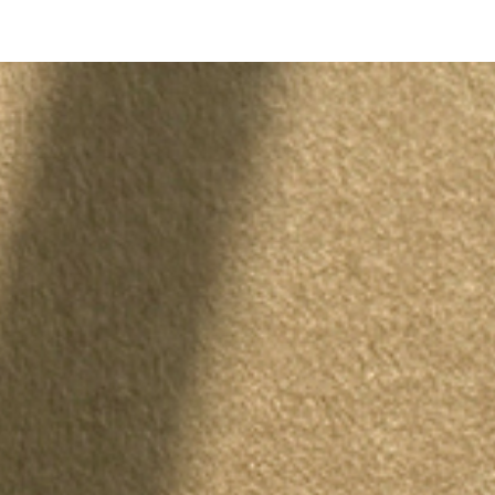
 / 
SML